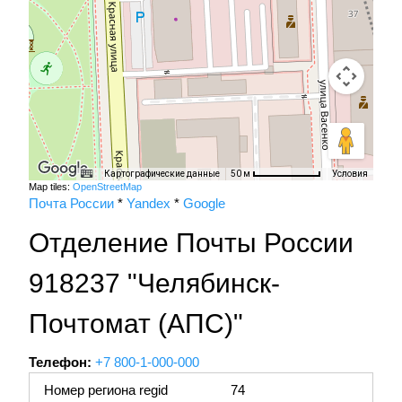
Картографические данные
Условия
50 м
Map tiles:
OpenStreetMap
Почта России
*
Yandex
*
Google
Отделение Почты России
918237 "Челябинск-
Почтомат (АПС)"
Телефон:
+7 800-1-000-000
Номер региона regid
74