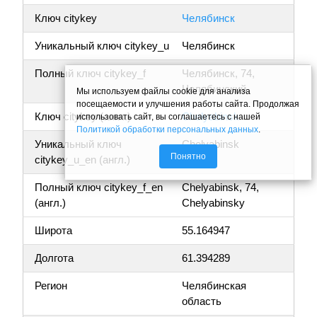
Ключ citykey
Челябинск
Уникальный ключ citykey_u
Челябинск
Полный ключ citykey_f
Челябинск, 74,
Челябинский
Мы используем файлы cookie для анализа
посещаемости и улучшения работы сайта. Продолжая
Ключ citykey (англ.)
Chelyabinsk
использовать сайт, вы соглашаетесь с нашей
Политикой обработки персональных данных
.
Уникальный ключ
Chelyabinsk
Понятно
citykey_u_en (англ.)
Полный ключ citykey_f_en
Chelyabinsk, 74,
(англ.)
Chelyabinsky
Широта
55.164947
Долгота
61.394289
Регион
Челябинская
область