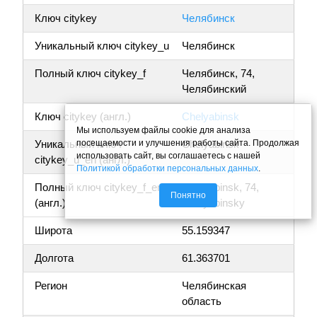
Ключ citykey
Челябинск
Уникальный ключ citykey_u
Челябинск
Полный ключ citykey_f
Челябинск, 74,
Челябинский
Ключ citykey (англ.)
Chelyabinsk
Мы используем файлы cookie для анализа
посещаемости и улучшения работы сайта. Продолжая
Уникальный ключ
Chelyabinsk
использовать сайт, вы соглашаетесь с нашей
citykey_u_en (англ.)
Политикой обработки персональных данных
.
Полный ключ citykey_f_en
Chelyabinsk, 74,
Понятно
(англ.)
Chelyabinsky
Широта
55.159347
Долгота
61.363701
Регион
Челябинская
область