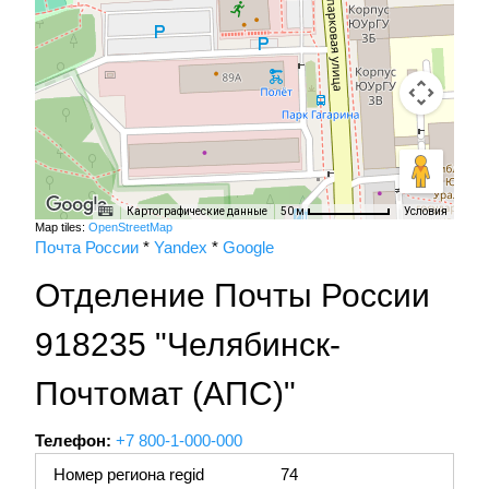
Картографические данные
Условия
50 м
Map tiles:
OpenStreetMap
Почта России
*
Yandex
*
Google
Отделение Почты России
918235 "Челябинск-
Почтомат (АПС)"
Телефон:
+7 800-1-000-000
Номер региона regid
74