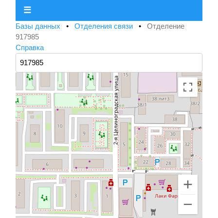
☰
Базы данных
•
Отделения связи
•
Отделение
917985
Справка