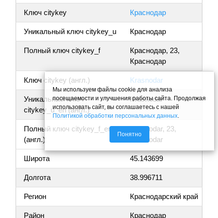
Ключ citykey
Краснодар
Уникальный ключ citykey_u
Краснодар
Полный ключ citykey_f
Краснодар, 23,
Краснодар
Ключ citykey (англ.)
Krasnodar
Мы используем файлы cookie для анализа
посещаемости и улучшения работы сайта. Продолжая
Уникальный ключ
Krasnodar
использовать сайт, вы соглашаетесь с нашей
citykey_u_en (англ.)
Политикой обработки персональных данных
.
Полный ключ citykey_f_en
Krasnodar, 23,
Понятно
(англ.)
Krasnodar
Широта
45.143699
Долгота
38.996711
Регион
Краснодарский край
Район
Краснодар