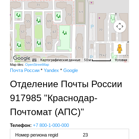
Картографические данные
Условия
50 м
Map tiles:
OpenStreetMap
Почта России
*
Yandex
*
Google
Отделение Почты России
917985 "Краснодар-
Почтомат (АПС)"
Телефон:
+7 800-1-000-000
Номер региона regid
23