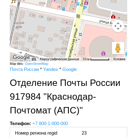
Картографические данные
Условия
50 м
Map tiles:
OpenStreetMap
Почта России
*
Yandex
*
Google
Отделение Почты России
917984 "Краснодар-
Почтомат (АПС)"
Телефон:
+7 800-1-000-000
Номер региона regid
23