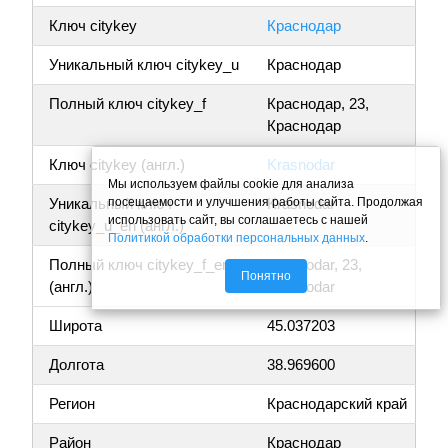
Ключ citykey
Краснодар
Уникальный ключ citykey_u
Краснодар
Полный ключ citykey_f
Краснодар, 23,
Краснодар
Ключ citykey (англ.)
Krasnodar
Мы используем файлы cookie для анализа
посещаемости и улучшения работы сайта. Продолжая
Уникальный ключ
Krasnodar
использовать сайт, вы соглашаетесь с нашей
citykey_u_en (англ.)
Политикой обработки персональных данных
.
Полный ключ citykey_f_en
Krasnodar, 23,
Понятно
(англ.)
Krasnodar
Широта
45.037203
Долгота
38.969600
Регион
Краснодарский край
Район
Краснодар