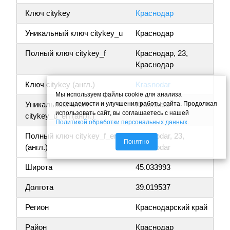
Ключ citykey
Краснодар
Уникальный ключ citykey_u
Краснодар
Полный ключ citykey_f
Краснодар, 23,
Краснодар
Ключ citykey (англ.)
Krasnodar
Мы используем файлы cookie для анализа
посещаемости и улучшения работы сайта. Продолжая
Уникальный ключ
Krasnodar
использовать сайт, вы соглашаетесь с нашей
citykey_u_en (англ.)
Политикой обработки персональных данных
.
Полный ключ citykey_f_en
Krasnodar, 23,
Понятно
(англ.)
Krasnodar
Широта
45.033993
Долгота
39.019537
Регион
Краснодарский край
Район
Краснодар