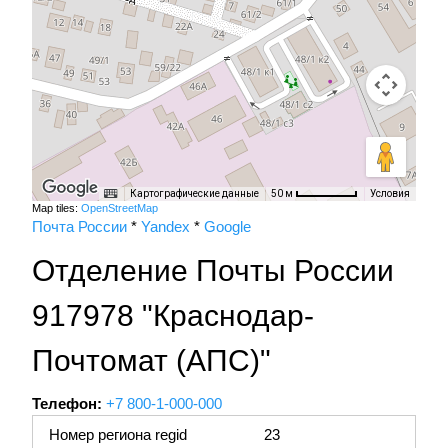
Картографические данные
Условия
50 м
Map tiles:
OpenStreetMap
Почта России
*
Yandex
*
Google
Отделение Почты России
917978 "Краснодар-
Почтомат (АПС)"
Телефон:
+7 800-1-000-000
Номер региона regid
23