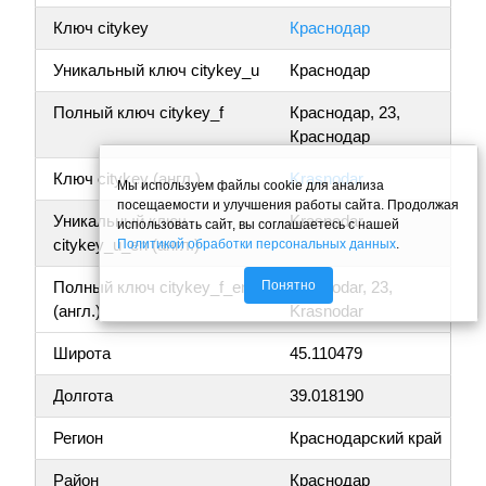
Ключ citykey
Краснодар
Уникальный ключ citykey_u
Краснодар
Полный ключ citykey_f
Краснодар, 23,
Краснодар
Ключ citykey (англ.)
Krasnodar
Мы используем файлы cookie для анализа
посещаемости и улучшения работы сайта. Продолжая
Уникальный ключ
Krasnodar
использовать сайт, вы соглашаетесь с нашей
citykey_u_en (англ.)
Политикой обработки персональных данных
.
Понятно
Полный ключ citykey_f_en
Krasnodar, 23,
(англ.)
Krasnodar
Широта
45.110479
Долгота
39.018190
Регион
Краснодарский край
Район
Краснодар