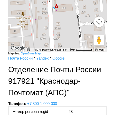
Картографические данные
Условия
50 м
Map tiles:
OpenStreetMap
Почта России
*
Yandex
*
Google
Отделение Почты России
917921 "Краснодар-
Почтомат (АПС)"
Телефон:
+7 800-1-000-000
Номер региона regid
23