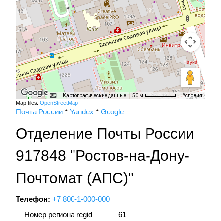
Картографические данные
Условия
50 м
Map tiles:
OpenStreetMap
Почта России
*
Yandex
*
Google
Отделение Почты России
917848 "Ростов-на-Дону-
Почтомат (АПС)"
Телефон:
+7 800-1-000-000
Номер региона regid
61