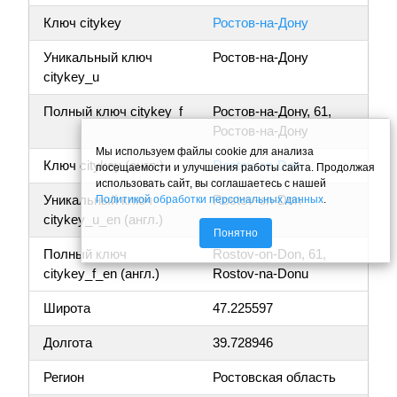
Ключ citykey
Ростов-на-Дону
Уникальный ключ
Ростов-на-Дону
citykey_u
Полный ключ citykey_f
Ростов-на-Дону, 61,
Ростов-на-Дону
Мы используем файлы cookie для анализа
Ключ citykey (англ.)
Rostov-on-Don
посещаемости и улучшения работы сайта. Продолжая
использовать сайт, вы соглашаетесь с нашей
Уникальный ключ
Rostov-on-Don
Политикой обработки персональных данных
.
citykey_u_en (англ.)
Понятно
Полный ключ
Rostov-on-Don, 61,
citykey_f_en (англ.)
Rostov-na-Donu
Широта
47.225597
Долгота
39.728946
Регион
Ростовская область