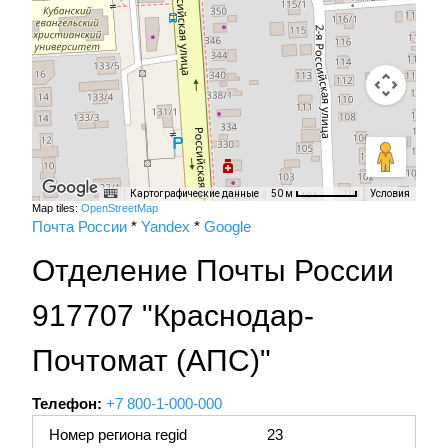
Картографические данные
Условия
50 м
Map tiles:
OpenStreetMap
Почта России
*
Yandex
*
Google
Отделение Почты России
917707 "Краснодар-
Почтомат (АПС)"
Телефон:
+7 800-1-000-000
Номер региона regid
23