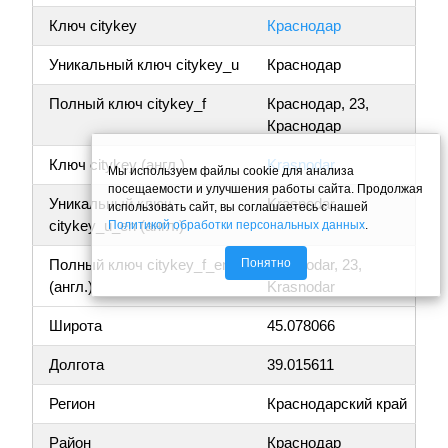
Ключ citykey
Краснодар
Уникальный ключ citykey_u
Краснодар
Полный ключ citykey_f
Краснодар, 23,
Краснодар
Ключ citykey (англ.)
Krasnodar
Мы используем файлы cookie для анализа
посещаемости и улучшения работы сайта. Продолжая
Уникальный ключ
Krasnodar
использовать сайт, вы соглашаетесь с нашей
citykey_u_en (англ.)
Политикой обработки персональных данных
.
Понятно
Полный ключ citykey_f_en
Krasnodar, 23,
(англ.)
Krasnodar
Широта
45.078066
Долгота
39.015611
Регион
Краснодарский край
Район
Краснодар