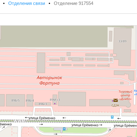
х
•
Отделения связи
•
Отделение 917554