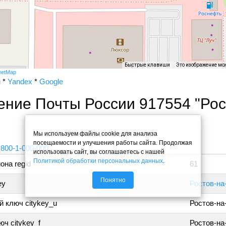
Быстрые клавиши
Это изображение мо
eetMap
и
*
Yandex
*
Google
ение Почты России 917554 "Рос
"
Мы используем файлы cookie для анализа
посещаемости и улучшения работы сайта. Продолжая
 800-1-000-000
использовать сайт, вы соглашаетесь с нашей
Политикой обработки персональных данных
.
она regid
61
Понятно
ey
Ростов-на
 ключ citykey_u
Ростов-на
ч citykey_f
Ростов-на