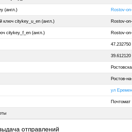
y (англ.)
Rostov-on
 ключ citykey_u_en (англ.)
Rostov-on
ч citykey_f_en (англ.)
Rostov-on
47.232750
39.612120
Ростовска
Ростов-на
ул Еремен
Почтомат
оты
выдача отправлений