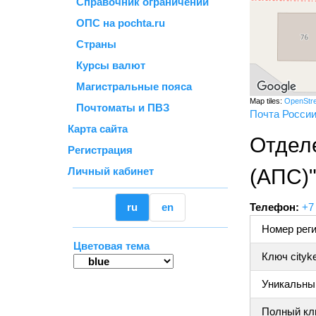
Справочник ограничений
ОПС на pochta.ru
Страны
Курсы валют
Магистральные пояса
Map tiles:
OpenStr
Почтоматы и ПВЗ
Почта Росси
Карта сайта
Отдел
Регистрация
Личный кабинет
(АПС)
ru
en
Телефон:
+7
Номер реги
Цветовая тема
Ключ cityk
Уникальный
Полный клю