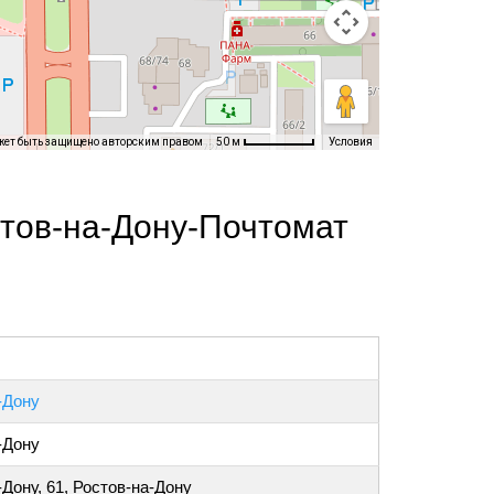
жет быть защищено авторским правом
Условия
50 м
тов-на-Дону-Почтомат
-Дону
-Дону
-Дону, 61, Ростов-на-Дону