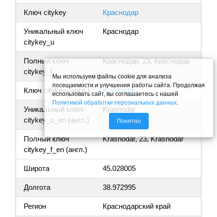
Ключ citykey
Краснодар
Уникальный ключ
Краснодар
citykey_u
Полный ключ
Краснодар, 23, Краснодар
citykey_f
Мы используем файлы cookie для анализа
посещаемости и улучшения работы сайта. Продолжая
Ключ citykey (англ.)
Krasnodar
использовать сайт, вы соглашаетесь с нашей
Политикой обработки персональных данных
.
Уникальный ключ
Krasnodar
citykey_u_en (англ.)
Понятно
Полный ключ
Krasnodar, 23, Krasnodar
citykey_f_en (англ.)
Широта
45.028005
Долгота
38.972995
Регион
Краснодарский край