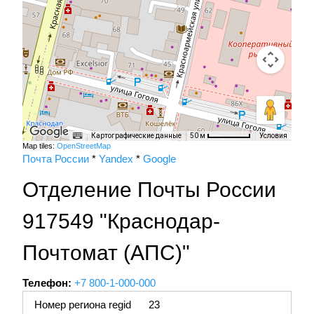
Картографические данные
Условия
50 м
Map tiles:
OpenStreetMap
Почта России
*
Yandex
*
Google
Отделение Почты России
917549 "Краснодар-
Почтомат (АПС)"
Телефон:
+7 800-1-000-000
Номер региона regid
23