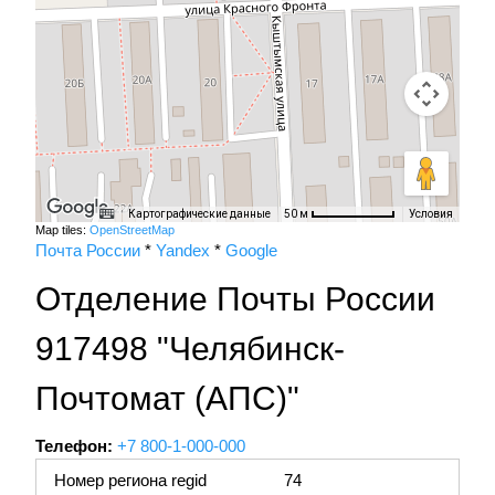
Картографические данные
Условия
50 м
Map tiles:
OpenStreetMap
Почта России
*
Yandex
*
Google
Отделение Почты России
917498 "Челябинск-
Почтомат (АПС)"
Телефон:
+7 800-1-000-000
Номер региона regid
74