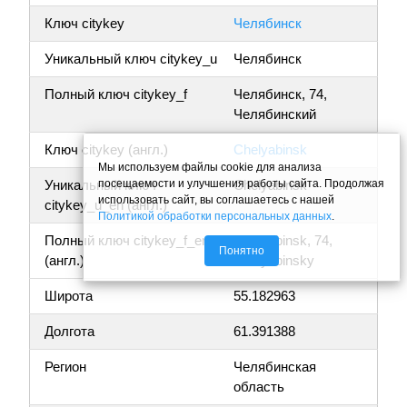
Ключ citykey
Челябинск
Уникальный ключ citykey_u
Челябинск
Полный ключ citykey_f
Челябинск, 74,
Челябинский
Ключ citykey (англ.)
Chelyabinsk
Мы используем файлы cookie для анализа
посещаемости и улучшения работы сайта. Продолжая
Уникальный ключ
Chelyabinsk
использовать сайт, вы соглашаетесь с нашей
citykey_u_en (англ.)
Политикой обработки персональных данных
.
Полный ключ citykey_f_en
Chelyabinsk, 74,
Понятно
(англ.)
Chelyabinsky
Широта
55.182963
Долгота
61.391388
Регион
Челябинская
область