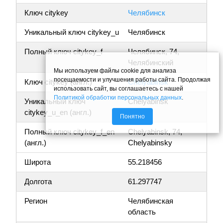
Ключ citykey
Челябинск
Уникальный ключ citykey_u
Челябинск
Полный ключ citykey_f
Челябинск, 74,
Челябинский
Мы используем файлы cookie для анализа
посещаемости и улучшения работы сайта. Продолжая
Ключ citykey (англ.)
Chelyabinsk
использовать сайт, вы соглашаетесь с нашей
Политикой обработки персональных данных
.
Уникальный ключ
Chelyabinsk
citykey_u_en (англ.)
Понятно
Полный ключ citykey_f_en
Chelyabinsk, 74,
(англ.)
Chelyabinsky
Широта
55.218456
Долгота
61.297747
Регион
Челябинская
область