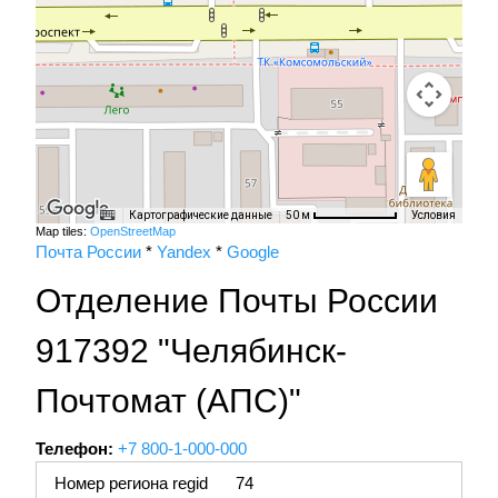
Картографические данные
Условия
50 м
Map tiles:
OpenStreetMap
Почта России
*
Yandex
*
Google
Отделение Почты России
917392 "Челябинск-
Почтомат (АПС)"
Телефон:
+7 800-1-000-000
Номер региона regid
74