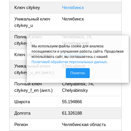
Ключ citykey
Челябинск
Уникальный ключ
Челябинск
citykey_u
Полный ключ
Челябинск, 74,
citykey_f
Челябинский
Мы используем файлы cookie для анализа
посещаемости и улучшения работы сайта. Продолжая
Ключ citykey (англ.)
Chelyabinsk
использовать сайт, вы соглашаетесь с нашей
Политикой обработки персональных данных
.
Уникальный ключ
Chelyabinsk
citykey_u_en (англ.)
Понятно
Полный ключ
Chelyabinsk, 74,
citykey_f_en (англ.)
Chelyabinsky
Широта
55.194866
Долгота
61.326188
Регион
Челябинская область