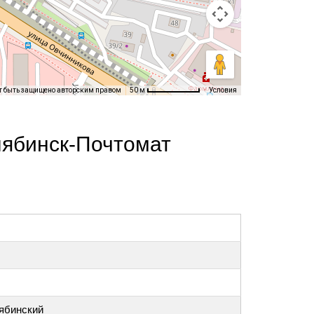
т быть защищено авторским правом
Условия
50 м
лябинск-Почтомат
лябинский