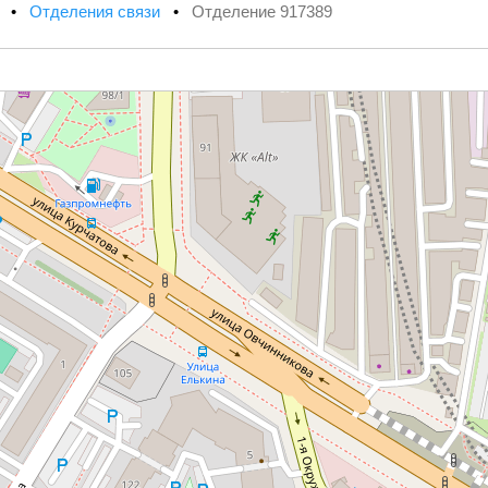
х
•
Отделения связи
•
Отделение 917389