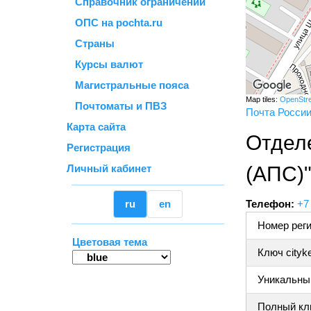
Справочник ограничений
ОПС на pochta.ru
Страны
Курсы валют
Магистральные пояса
Map tiles:
OpenStr
Почтоматы и ПВЗ
Почта Росси
Карта сайта
Отдел
Регистрация
Личный кабинет
(АПС)
ru
en
Телефон:
+7
Номер реги
Цветовая тема
Ключ cityk
Уникальный
Полный клю