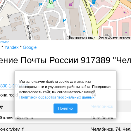
Быстрые клавиши
Это изображение може
eetMap
и
*
Yandex
*
Google
ение Почты России 917389 "Че
"
Мы используем файлы cookie для анализа
 800-1-000-000
посещаемости и улучшения работы сайта. Продолжая
использовать сайт, вы соглашаетесь с нашей
она regid
74
Политикой обработки персональных данных
.
ey
Челябинск
Понятно
 ключ citykey_u
Челябинск
ч citykey_f
Челябинск, 74, Че