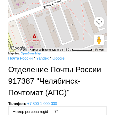
Картографические данные
Условия
50 м
Map tiles:
OpenStreetMap
Почта России
*
Yandex
*
Google
Отделение Почты России
917387 "Челябинск-
Почтомат (АПС)"
Телефон:
+7 800-1-000-000
Номер региона regid
74