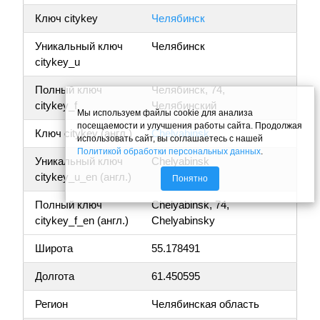
Ключ citykey
Челябинск
Уникальный ключ
Челябинск
citykey_u
Полный ключ
Челябинск, 74,
citykey_f
Челябинский
Мы используем файлы cookie для анализа
посещаемости и улучшения работы сайта. Продолжая
Ключ citykey (англ.)
Chelyabinsk
использовать сайт, вы соглашаетесь с нашей
Политикой обработки персональных данных
.
Уникальный ключ
Chelyabinsk
citykey_u_en (англ.)
Понятно
Полный ключ
Chelyabinsk, 74,
citykey_f_en (англ.)
Chelyabinsky
Широта
55.178491
Долгота
61.450595
Регион
Челябинская область