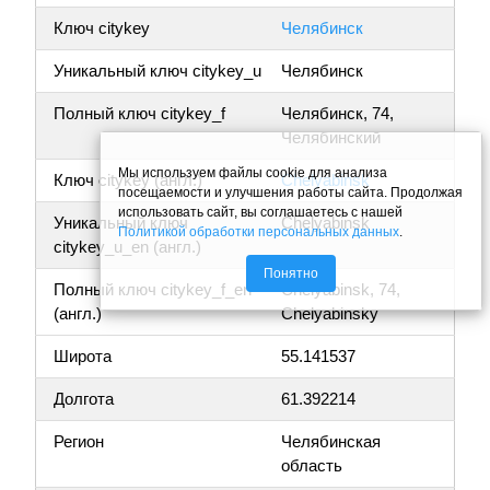
Ключ citykey
Челябинск
Уникальный ключ citykey_u
Челябинск
Полный ключ citykey_f
Челябинск, 74,
Челябинский
Мы используем файлы cookie для анализа
Ключ citykey (англ.)
Chelyabinsk
посещаемости и улучшения работы сайта. Продолжая
использовать сайт, вы соглашаетесь с нашей
Уникальный ключ
Chelyabinsk
Политикой обработки персональных данных
.
citykey_u_en (англ.)
Понятно
Полный ключ citykey_f_en
Chelyabinsk, 74,
(англ.)
Chelyabinsky
Широта
55.141537
Долгота
61.392214
Регион
Челябинская
область