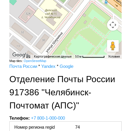
Картографические данные
Условия
50 м
Map tiles:
OpenStreetMap
Почта России
*
Yandex
*
Google
Отделение Почты России
917386 "Челябинск-
Почтомат (АПС)"
Телефон:
+7 800-1-000-000
Номер региона regid
74