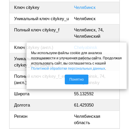
Ключ citykey
Челябинск
Уникальный ключ citykey_u
Челябинск
Полный ключ citykey_f
Челябинск, 74,
Челябинский
Ключ citykey (англ.)
Chelyabinsk
Мы используем файлы cookie для анализа
посещаемости и улучшения работы сайта. Продолжая
Уникальный ключ
Chelyabinsk
использовать сайт, вы соглашаетесь с нашей
citykey_u_en (англ.)
Политикой обработки персональных данных
.
Полный ключ citykey_f_en
Chelyabinsk, 74,
Понятно
(англ.)
Chelyabinsky
Широта
55.132592
Долгота
61.429350
Регион
Челябинская
область