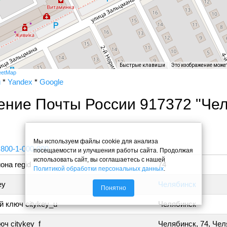
Быстрые клавиши
Это изображение може
eetMap
и
*
Yandex
*
Google
ение Почты России 917372 "Че
"
Мы используем файлы cookie для анализа
 800-1-000-000
посещаемости и улучшения работы сайта. Продолжая
использовать сайт, вы соглашаетесь с нашей
она regid
74
Политикой обработки персональных данных
.
ey
Челябинск
Понятно
 ключ citykey_u
Челябинск
ч citykey_f
Челябинск, 74, Че