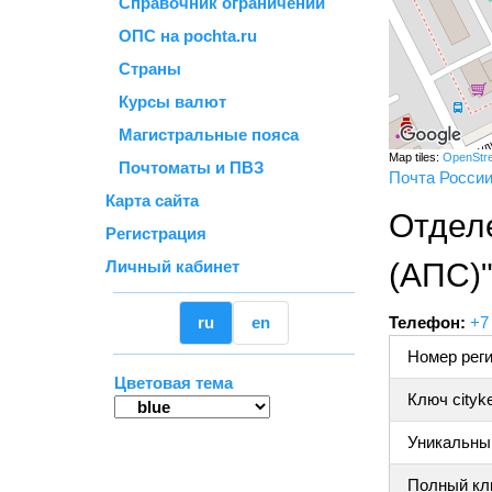
Справочник ограничений
ОПС на pochta.ru
Страны
Курсы валют
Магистральные пояса
Map tiles:
OpenStr
Почтоматы и ПВЗ
Почта Росси
Карта сайта
Отдел
Регистрация
Личный кабинет
(АПС)
ru
en
Телефон:
+7
Номер реги
Цветовая тема
Ключ cityk
Уникальный
Полный клю