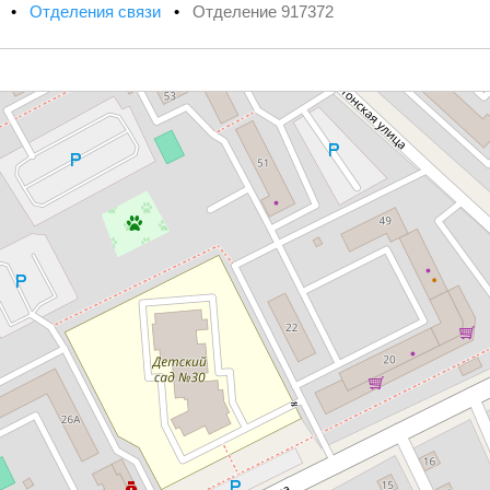
х
•
Отделения связи
•
Отделение 917372