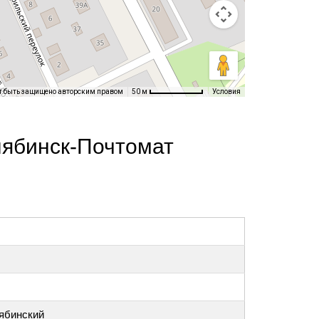
т быть защищено авторским правом
Условия
50 м
лябинск-Почтомат
лябинский