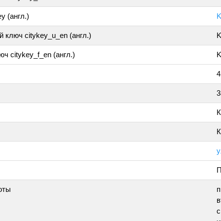
y (англ.)
K
 ключ citykey_u_en (англ.)
K
ч citykey_f_en (англ.)
K
4
3
К
К
у
П
оты
п
в
с