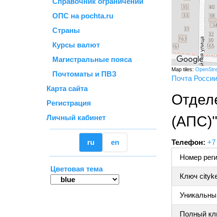
Справочник ограничений
ОПС на pochta.ru
Страны
Курсы валют
Магистральные пояса
Map tiles:
OpenStr
Почтоматы и ПВЗ
Почта Росси
Карта сайта
Отдел
Регистрация
Личный кабинет
(АПС)
ru
en
Телефон:
+7
Номер реги
Цветовая тема
Ключ cityk
Уникальный
Полный клю