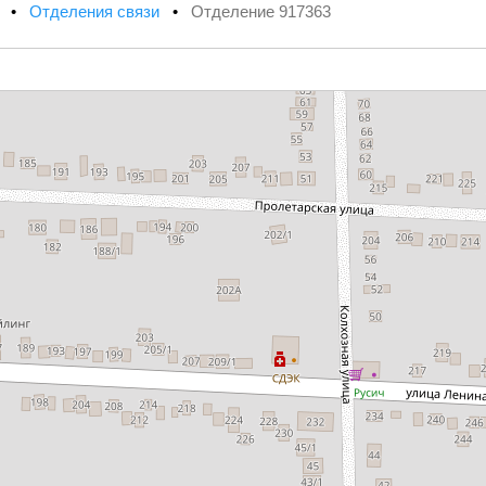
х
•
Отделения связи
•
Отделение 917363