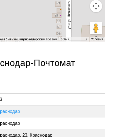
ожет быть защищено авторским правом
Условия
50 м
аснодар-Почтомат
3
раснодар
раснодар
раснодар, 23, Краснодар