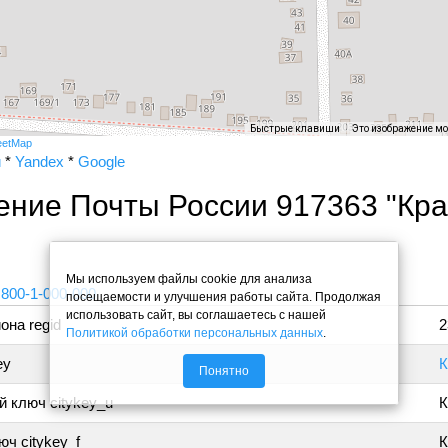
Быстрые клавиши
Это изображение м
eetMap
и
*
Yandex
*
Google
ение Почты России 917363 "Кр
"
Мы используем файлы cookie для анализа
 800-1-000-000
посещаемости и улучшения работы сайта. Продолжая
использовать сайт, вы соглашаетесь с нашей
она regid
2
Политикой обработки персональных данных
.
ey
К
Понятно
 ключ citykey_u
К
ч citykey_f
К