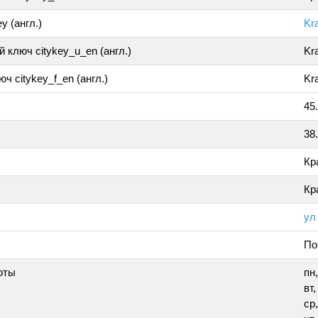
y (англ.)
Kr
 ключ citykey_u_en (англ.)
Kr
ч citykey_f_en (англ.)
Kr
45
38
Кр
Кр
ул
По
оты
пн,
вт,
ср,