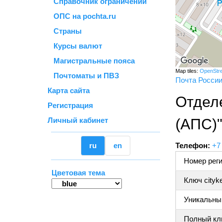
Справочник ограничений
ОПС на pochta.ru
Страны
Курсы валют
Магистральные пояса
Map tiles:
OpenStr
Почтоматы и ПВЗ
Почта Росси
Карта сайта
Отдел
Регистрация
Личный кабинет
(АПС)
ru
en
Телефон:
+7
Номер реги
Цветовая тема
Ключ cityk
Уникальный
Полный клю