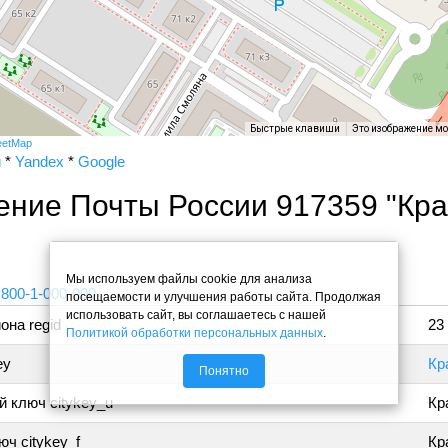
Быстрые клавиши
Это изображение м
eetMap
и
*
Yandex
*
Google
ение Почты России 917359 "Кр
"
Мы используем файлы cookie для анализа
 800-1-000-000
посещаемости и улучшения работы сайта. Продолжая
использовать сайт, вы соглашаетесь с нашей
она regid
23
Политикой обработки персональных данных
.
ey
Кр
Понятно
 ключ citykey_u
Кр
ч citykey_f
Кр