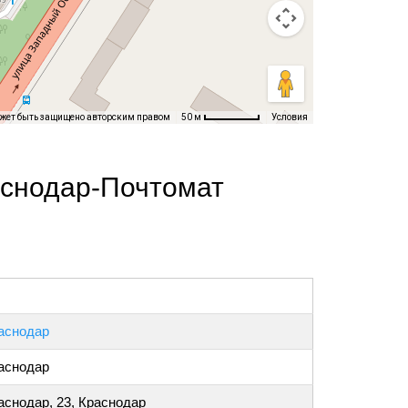
ожет быть защищено авторским правом
Условия
50 м
аснодар-Почтомат
аснодар
аснодар
аснодар, 23, Краснодар