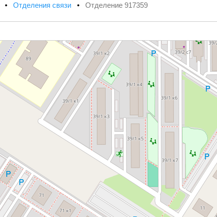
х
•
Отделения связи
•
Отделение 917359