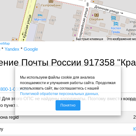
Быстрые клавиши
Это изображение м
eetMap
и
*
Yandex
*
Google
ение Почты России 917358 "Кр
"
Мы используем файлы cookie для анализа
посещаемости и улучшения работы сайта. Продолжая
использовать сайт, вы соглашаетесь с нашей
 800-1-000-000
Политикой обработки персональных данных
.
!
Для этого ОПС не найдены координаты. Поэтому вместо коорд
о пункта.
Понятно
она regid
2
ey
К