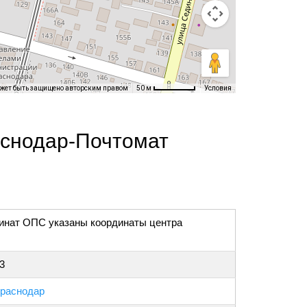
ожет быть защищено авторским правом
Условия
50 м
аснодар-Почтомат
инат ОПС указаны координаты центра
3
раснодар