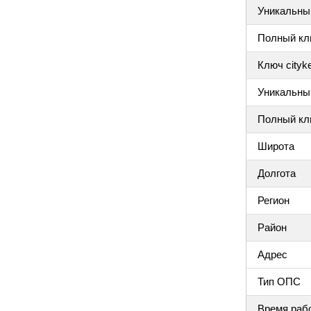
Уникальный
Полный клю
Ключ cityke
Уникальный
Полный клю
Широта
Долгота
Регион
Район
Адрес
Тип ОПС
Время раб