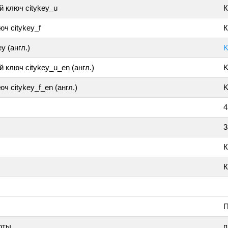
 ключ citykey_u
К
ч citykey_f
К
y (англ.)
K
 ключ citykey_u_en (англ.)
K
ч citykey_f_en (англ.)
K
4
3
К
К
П
оты
п