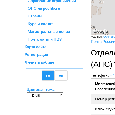
Справочник ограничений
ОПС на pochta.ru
Страны
Курсы валют
Магистральные пояса
Map tiles:
OpenStr
Почтоматы и ПВЗ
Почта Росси
Карта сайта
Отдел
Регистрация
Личный кабинет
(АПС)
ru
en
Телефон:
+7
Внимание
населенног
Цветовая тема
Номер реги
Ключ cityk