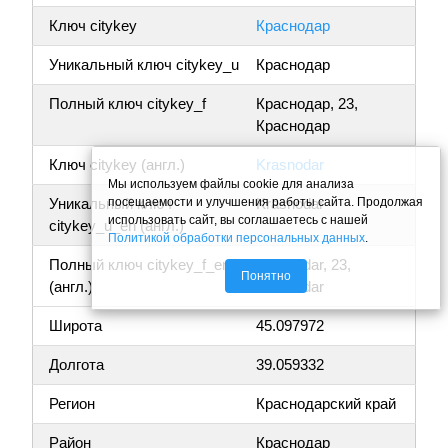
Ключ citykey
Краснодар
Уникальный ключ citykey_u
Краснодар
Полный ключ citykey_f
Краснодар, 23,
Краснодар
Ключ citykey (англ.)
Krasnodar
Мы используем файлы cookie для анализа
посещаемости и улучшения работы сайта. Продолжая
Уникальный ключ
Krasnodar
использовать сайт, вы соглашаетесь с нашей
citykey_u_en (англ.)
Политикой обработки персональных данных
.
Полный ключ citykey_f_en
Krasnodar, 23,
Понятно
(англ.)
Krasnodar
Широта
45.097972
Долгота
39.059332
Регион
Краснодарский край
Район
Краснодар