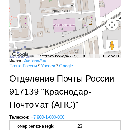
Картографические данные
Условия
50 м
Map tiles:
OpenStreetMap
Почта России
*
Yandex
*
Google
Отделение Почты России
917139 "Краснодар-
Почтомат (АПС)"
Телефон:
+7 800-1-000-000
Номер региона regid
23