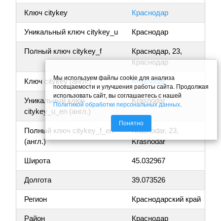
Ключ citykey
Краснодар
Уникальный ключ citykey_u
Краснодар
Полный ключ citykey_f
Краснодар, 23,
Краснодар
Мы используем файлы cookie для анализа
Ключ citykey (англ.)
Krasnodar
посещаемости и улучшения работы сайта. Продолжая
использовать сайт, вы соглашаетесь с нашей
Уникальный ключ
Krasnodar
Политикой обработки персональных данных
.
citykey_u_en (англ.)
Понятно
Полный ключ citykey_f_en
Krasnodar, 23,
(англ.)
Krasnodar
Широта
45.032967
Долгота
39.073526
Регион
Краснодарский край
Район
Краснодар