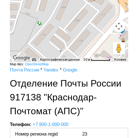
Картографические данные
Условия
50 м
Map tiles:
OpenStreetMap
Почта России
*
Yandex
*
Google
Отделение Почты России
917138 "Краснодар-
Почтомат (АПС)"
Телефон:
+7 800-1-000-000
Номер региона regid
23