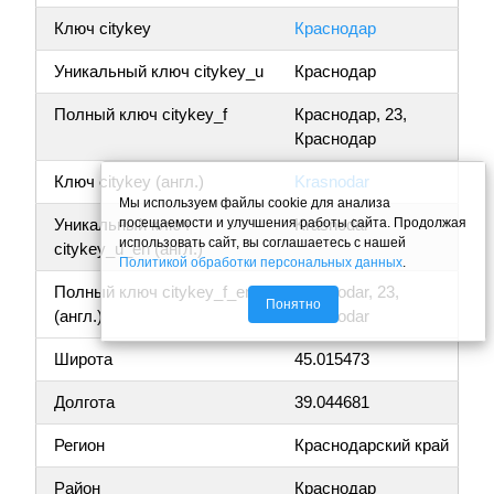
Ключ citykey
Краснодар
Уникальный ключ citykey_u
Краснодар
Полный ключ citykey_f
Краснодар, 23,
Краснодар
Ключ citykey (англ.)
Krasnodar
Мы используем файлы cookie для анализа
посещаемости и улучшения работы сайта. Продолжая
Уникальный ключ
Krasnodar
использовать сайт, вы соглашаетесь с нашей
citykey_u_en (англ.)
Политикой обработки персональных данных
.
Полный ключ citykey_f_en
Krasnodar, 23,
Понятно
(англ.)
Krasnodar
Широта
45.015473
Долгота
39.044681
Регион
Краснодарский край
Район
Краснодар