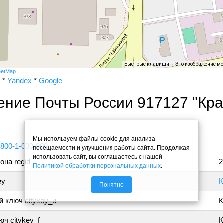
Быстрые клавиши
Это изображение м
eetMap
и
*
Yandex
*
Google
ение Почты России 917127 "Кр
"
Мы используем файлы cookie для анализа
 800-1-000-000
посещаемости и улучшения работы сайта. Продолжая
использовать сайт, вы соглашаетесь с нашей
она regid
2
Политикой обработки персональных данных
.
ey
К
Понятно
 ключ citykey_u
К
ч citykey_f
К