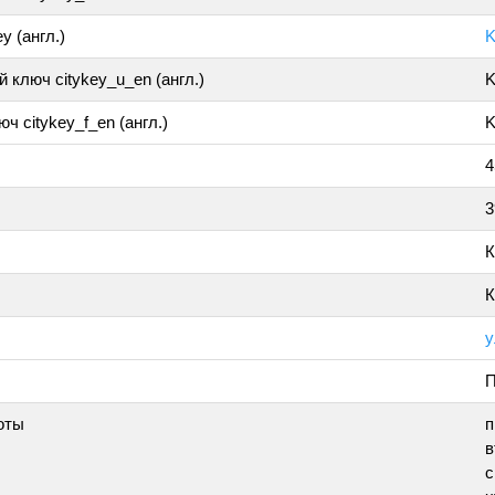
y (англ.)
K
 ключ citykey_u_en (англ.)
K
ч citykey_f_en (англ.)
K
4
3
К
К
у
П
оты
п
в
с