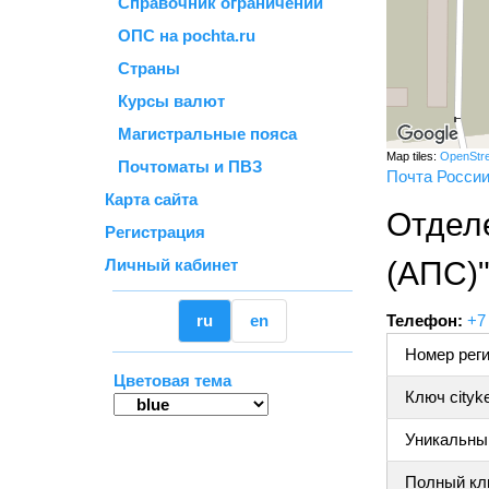
Справочник ограничений
ОПС на pochta.ru
Страны
Курсы валют
Магистральные пояса
Map tiles:
OpenStr
Почтоматы и ПВЗ
Почта Росси
Карта сайта
Отдел
Регистрация
Личный кабинет
(АПС)
ru
en
Телефон:
+7
Номер реги
Цветовая тема
Ключ cityk
Уникальный
Полный клю