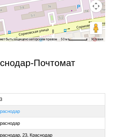
ожет быть защищено авторским правом
Условия
50 м
аснодар-Почтомат
3
раснодар
раснодар
раснодар, 23, Краснодар