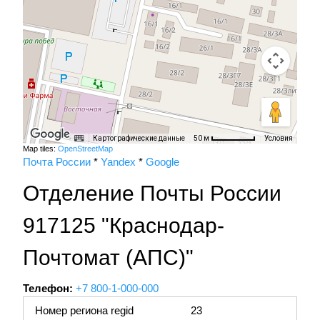
Картографические данные
Условия
50 м
Map tiles:
OpenStreetMap
Почта России
*
Yandex
*
Google
Отделение Почты России
917125 "Краснодар-
Почтомат (АПС)"
Телефон:
+7 800-1-000-000
Номер региона regid
23