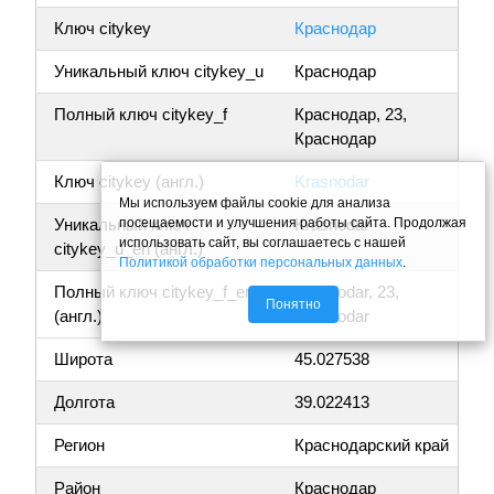
Ключ citykey
Краснодар
Уникальный ключ citykey_u
Краснодар
Полный ключ citykey_f
Краснодар, 23,
Краснодар
Ключ citykey (англ.)
Krasnodar
Мы используем файлы cookie для анализа
посещаемости и улучшения работы сайта. Продолжая
Уникальный ключ
Krasnodar
использовать сайт, вы соглашаетесь с нашей
citykey_u_en (англ.)
Политикой обработки персональных данных
.
Полный ключ citykey_f_en
Krasnodar, 23,
Понятно
(англ.)
Krasnodar
Широта
45.027538
Долгота
39.022413
Регион
Краснодарский край
Район
Краснодар