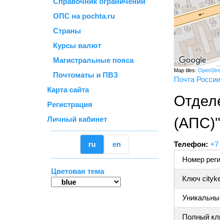
Справочник ограничений
ОПС на pochta.ru
Страны
Курсы валют
Магистральные пояса
Map tiles:
OpenStr
Почтоматы и ПВЗ
Почта Росси
Карта сайта
Отдел
Регистрация
Личный кабинет
(АПС)
ru
en
Телефон:
+7
Номер реги
Цветовая тема
Ключ cityk
Уникальный
Полный клю