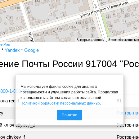
Быстрые клавиши
Это изображение мо
eetMap
и
*
Yandex
*
Google
ение Почты России 917004 "Рос
"
Мы используем файлы cookie для анализа
 800-1-000-000
посещаемости и улучшения работы сайта. Продолжая
использовать сайт, вы соглашаетесь с нашей
она regid
61
Политикой обработки персональных данных
.
ey
Ростов-на
Понятно
 ключ citykey_u
Ростов-на
ч citykey_f
Ростов-на