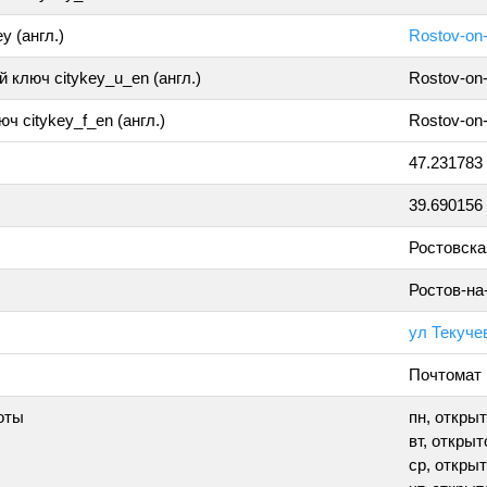
y (англ.)
Rostov-on
 ключ citykey_u_en (англ.)
Rostov-on
ч citykey_f_en (англ.)
Rostov-on
47.231783
39.690156
Ростовска
Ростов-на
ул Текучев
Почтомат
оты
пн, открыт
вт, открыто
ср, открыт