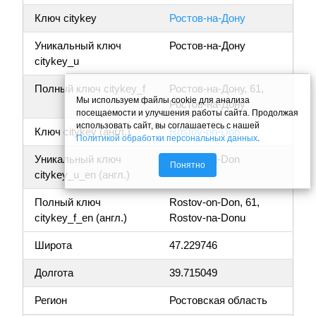
Ключ citykey
Ростов-на-Дону
Уникальный ключ
Ростов-на-Дону
citykey_u
Полный ключ citykey_f
Ростов-на-Дону, 61,
Мы используем файлы cookie для анализа
Ростов-на-Дону
посещаемости и улучшения работы сайта. Продолжая
использовать сайт, вы соглашаетесь с нашей
Ключ citykey (англ.)
Rostov-on-Don
Политикой обработки персональных данных
.
Уникальный ключ
Rostov-on-Don
Понятно
citykey_u_en (англ.)
Полный ключ
Rostov-on-Don, 61,
citykey_f_en (англ.)
Rostov-na-Donu
Широта
47.229746
Долгота
39.715049
Регион
Ростовская область