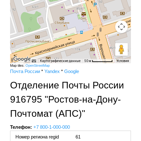
Картографические данные
Условия
50 м
Map tiles:
OpenStreetMap
Почта России
*
Yandex
*
Google
Отделение Почты России
916795 "Ростов-на-Дону-
Почтомат (АПС)"
Телефон:
+7 800-1-000-000
Номер региона regid
61