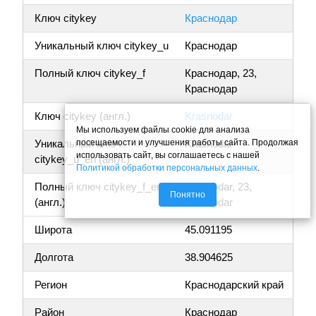
Ключ citykey
Краснодар
Уникальный ключ citykey_u
Краснодар
Полный ключ citykey_f
Краснодар, 23,
Краснодар
Ключ citykey (англ.)
Krasnodar
Мы используем файлы cookie для анализа
посещаемости и улучшения работы сайта. Продолжая
Уникальный ключ
Krasnodar
использовать сайт, вы соглашаетесь с нашей
citykey_u_en (англ.)
Политикой обработки персональных данных
.
Полный ключ citykey_f_en
Krasnodar, 23,
Понятно
(англ.)
Krasnodar
Широта
45.091195
Долгота
38.904625
Регион
Краснодарский край
Район
Краснодар