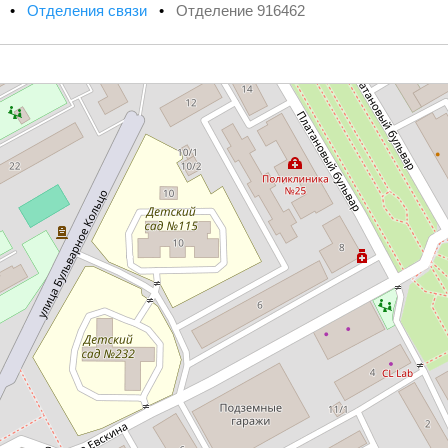
х
•
Отделения связи
•
Отделение 916462