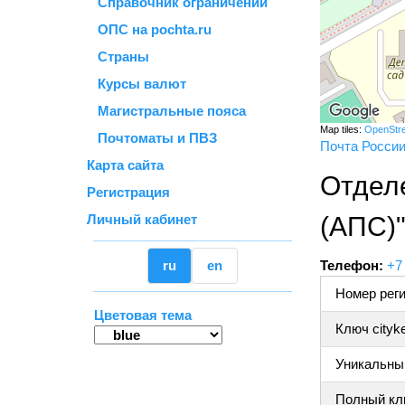
Справочник ограничений
ОПС на pochta.ru
Страны
Курсы валют
Магистральные пояса
Map tiles:
OpenStr
Почтоматы и ПВЗ
Почта Росси
Карта сайта
Отдел
Регистрация
Личный кабинет
(АПС)
ru
en
Телефон:
+7
Номер реги
Цветовая тема
Ключ cityk
Уникальный
Полный клю