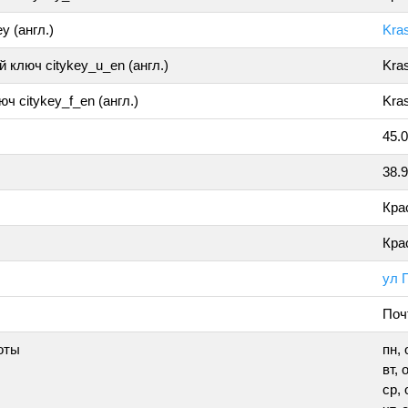
y (англ.)
Kra
 ключ citykey_u_en (англ.)
Kra
ч citykey_f_en (англ.)
Kras
45.
38.
Кра
Кра
ул 
Поч
оты
пн, 
вт, 
ср, 