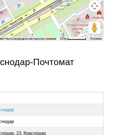
ожет быть защищено авторским правом
Условия
50 м
аснодар-Почтомат
снодар
снодар
снодар, 23, Краснодар