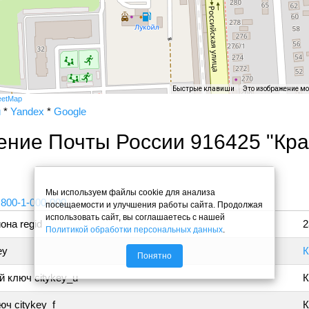
Быстрые клавиши
Это изображение м
eetMap
и
*
Yandex
*
Google
ение Почты России 916425 "Кр
"
Мы используем файлы cookie для анализа
 800-1-000-000
посещаемости и улучшения работы сайта. Продолжая
использовать сайт, вы соглашаетесь с нашей
она regid
2
Политикой обработки персональных данных
.
ey
К
Понятно
 ключ citykey_u
К
ч citykey_f
К