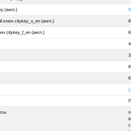
y (англ.)
K
 ключ citykey_u_en (англ.)
K
ч citykey_f_en (англ.)
K
4
3
К
К
у
П
оты
п
в
с