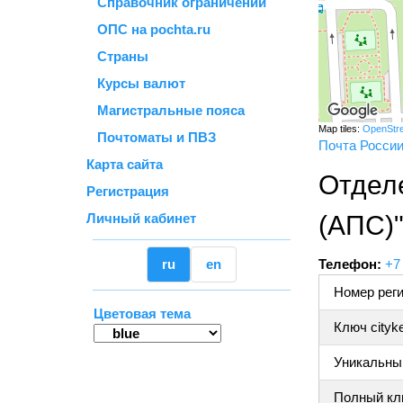
Справочник ограничений
ОПС на pochta.ru
Страны
Курсы валют
Магистральные пояса
Map tiles:
OpenStr
Почтоматы и ПВЗ
Почта Росси
Карта сайта
Отдел
Регистрация
Личный кабинет
(АПС)
ru
en
Телефон:
+7
Номер реги
Цветовая тема
Ключ cityk
Уникальный
Полный клю