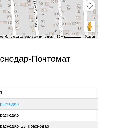
ожет быть защищено авторским правом
Условия
50 м
аснодар-Почтомат
3
раснодар
раснодар
раснодар, 23, Краснодар