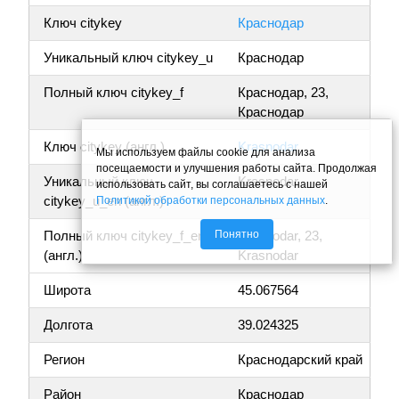
Ключ citykey
Краснодар
Уникальный ключ citykey_u
Краснодар
Полный ключ citykey_f
Краснодар, 23,
Краснодар
Ключ citykey (англ.)
Krasnodar
Мы используем файлы cookie для анализа
посещаемости и улучшения работы сайта. Продолжая
Уникальный ключ
Krasnodar
использовать сайт, вы соглашаетесь с нашей
citykey_u_en (англ.)
Политикой обработки персональных данных
.
Понятно
Полный ключ citykey_f_en
Krasnodar, 23,
(англ.)
Krasnodar
Широта
45.067564
Долгота
39.024325
Регион
Краснодарский край
Район
Краснодар