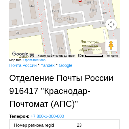
Картографические данные
Условия
50 м
Map tiles:
OpenStreetMap
Почта России
*
Yandex
*
Google
Отделение Почты России
916417 "Краснодар-
Почтомат (АПС)"
Телефон:
+7 800-1-000-000
Номер региона regid
23