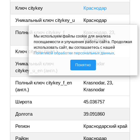
Ключ citykey
Краснодар
Уникальный ключ citykey_u
Краснодар
Полный ключ citykey_f
Краснодар, 23,
Мы используем файлы cookie для анализа
Краснодар
посещаемости и улучшения работы сайта. Продолжая
использовать сайт, вы соглашаетесь с нашей
Ключ citykey (англ.)
Krasnodar
Политикой обработки персональных данных
.
Уникальный ключ
Krasnodar
Понятно
citykey_u_en (англ.)
Полный ключ citykey_f_en
Krasnodar, 23,
(англ.)
Krasnodar
Широта
45.036757
Долгота
39.091860
Регион
Краснодарский край
Район
Краснодар