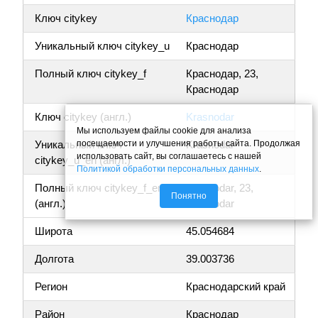
Ключ citykey
Краснодар
Уникальный ключ citykey_u
Краснодар
Полный ключ citykey_f
Краснодар, 23,
Краснодар
Ключ citykey (англ.)
Krasnodar
Мы используем файлы cookie для анализа
посещаемости и улучшения работы сайта. Продолжая
Уникальный ключ
Krasnodar
использовать сайт, вы соглашаетесь с нашей
citykey_u_en (англ.)
Политикой обработки персональных данных
.
Полный ключ citykey_f_en
Krasnodar, 23,
Понятно
(англ.)
Krasnodar
Широта
45.054684
Долгота
39.003736
Регион
Краснодарский край
Район
Краснодар