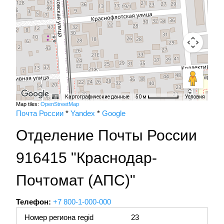
Картографические данные
Условия
50 м
Map tiles:
OpenStreetMap
Почта России
*
Yandex
*
Google
Отделение Почты России
916415 "Краснодар-
Почтомат (АПС)"
Телефон:
+7 800-1-000-000
Номер региона regid
23