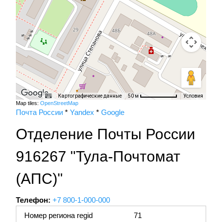
Картографические данные
Условия
50 м
Map tiles:
OpenStreetMap
Почта России
*
Yandex
*
Google
Отделение Почты России
916267 "Тула-Почтомат
(АПС)"
Телефон:
+7 800-1-000-000
Номер региона regid
71