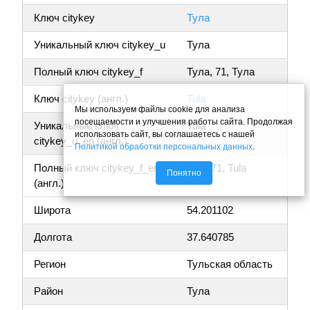
Ключ citykey
Тула
Уникальный ключ citykey_u
Тула
Полный ключ citykey_f
Тула, 71, Тула
Ключ citykey (англ.)
Tula
Мы используем файлы cookie для анализа
посещаемости и улучшения работы сайта. Продолжая
Уникальный ключ
Tula
использовать сайт, вы соглашаетесь с нашей
citykey_u_en (англ.)
Политикой обработки персональных данных
.
Полный ключ citykey_f_en
Tula, 71, Tula
Понятно
(англ.)
Широта
54.201102
Долгота
37.640785
Регион
Тульская область
Район
Тула