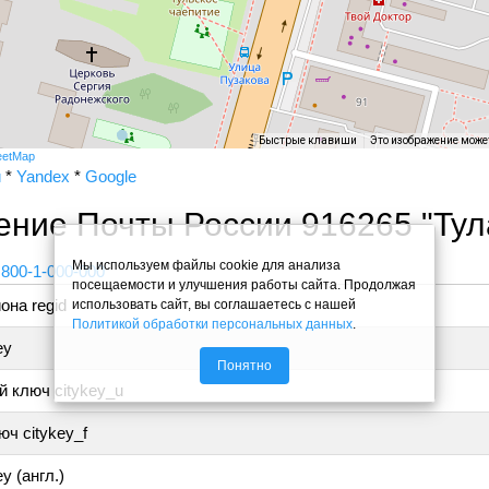
Быстрые клавиши
Это изображение може
eetMap
и
*
Yandex
*
Google
ение Почты России 916265 "Тул
Мы используем файлы cookie для анализа
 800-1-000-000
посещаемости и улучшения работы сайта. Продолжая
она regid
использовать сайт, вы соглашаетесь с нашей
Политикой обработки персональных данных
.
ey
Понятно
 ключ citykey_u
ч citykey_f
y (англ.)