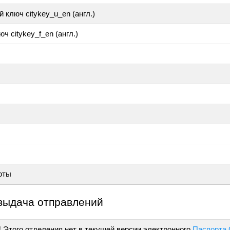
 ключ citykey_u_en (англ.)
ч citykey_f_en (англ.)
оты
выдача отправлений
!
Этого отделения нет в текущей версии электронного
Паспорта