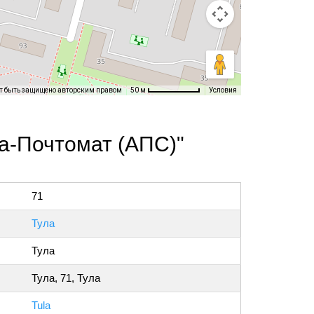
т быть защищено авторским правом
Условия
50 м
а-Почтомат (АПС)"
71
Тула
Тула
Тула, 71, Тула
Tula