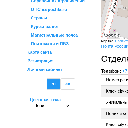
Справочник ограничений
ОПС на pochta.ru
Страны
Курсы валют
Магистральные пояса
Map tiles:
OpenStr
Почтоматы и ПВЗ
Почта Росси
Карта сайта
Отдел
Регистрация
Личный кабинет
Телефон:
+7
Номер реги
ru
en
Ключ cityk
Цветовая тема
Уникальный
Полный клю
Ключ cityke