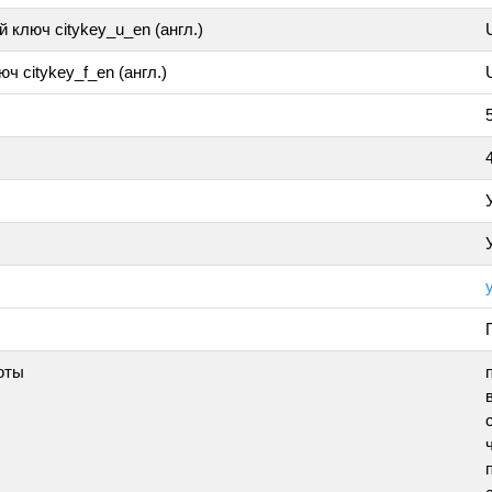
 ключ citykey_u_en (англ.)
ч citykey_f_en (англ.)
оты