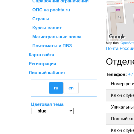
Справочник ограничений
ОПС на pochta.ru
Страны
Курсы валют
Магистральные пояса
Map tiles:
OpenStr
Почтоматы и ПВЗ
Почта Росси
Карта сайта
Отдел
Регистрация
Личный кабинет
Телефон:
+7
Номер реги
ru
en
Ключ cityk
Цветовая тема
Уникальный
Полный клю
Ключ cityke