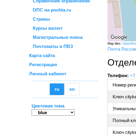
Справочник ограничений
ОПС на pochta.ru
Страны
Курсы валют
Магистральные пояса
Map tiles:
OpenStr
Почтоматы и ПВЗ
Почта Росси
Карта сайта
Отдел
Регистрация
Личный кабинет
Телефон:
+7
Номер реги
ru
en
Ключ cityk
Цветовая тема
Уникальный
Полный клю
Ключ cityke