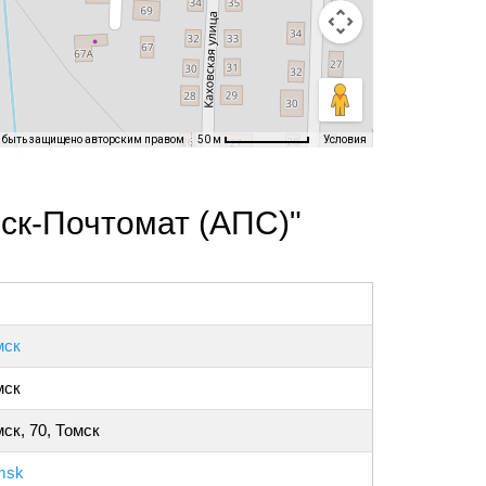
т быть защищено авторским правом
Условия
50 м
ск-Почтомат (АПС)"
мск
мск
ск, 70, Томск
msk