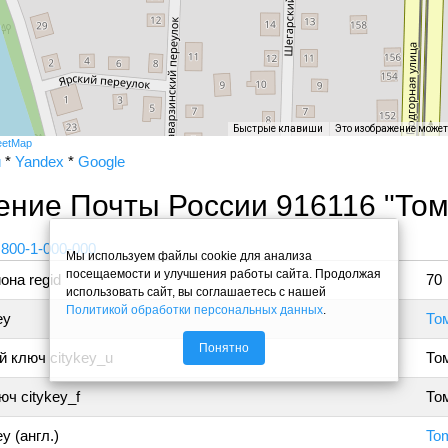
Быстрые клавиши
Это изображение може
eetMap
и
*
Yandex
*
Google
ение Почты России 916116 "Том
 800-1-000-000
Мы используем файлы cookie для анализа
посещаемости и улучшения работы сайта. Продолжая
она regid
70
использовать сайт, вы соглашаетесь с нашей
Политикой обработки персональных данных
.
ey
То
Понятно
 ключ citykey_u
То
ч citykey_f
Том
y (англ.)
To