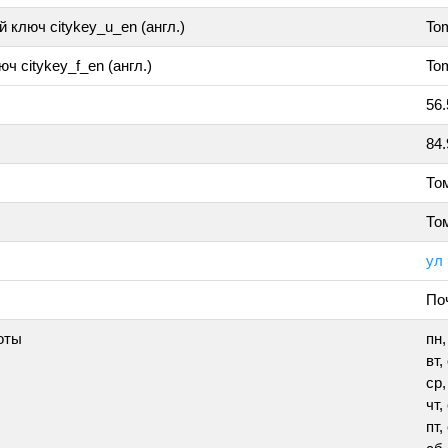
 ключ citykey_u_en (англ.)
To
ч citykey_f_en (англ.)
To
56
84
То
То
ул
По
оты
пн
вт,
ср,
чт,
пт,