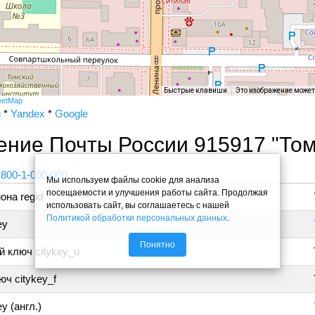
Быстрые клавиши
Это изображение може
eetMap
и
*
Yandex
*
Google
ение Почты России 915917 "Том
 800-1-000-000
Мы используем файлы cookie для анализа
посещаемости и улучшения работы сайта. Продолжая
она regid
использовать сайт, вы соглашаетесь с нашей
Политикой обработки персональных данных
.
ey
Понятно
 ключ citykey_u
ч citykey_f
y (англ.)