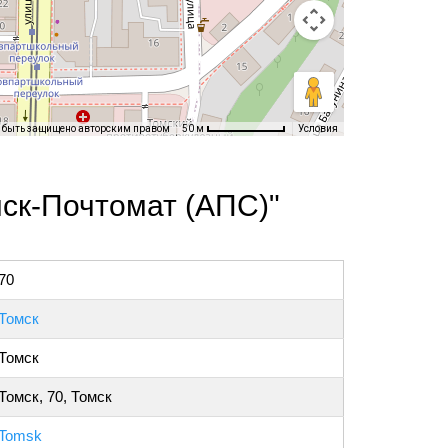
т быть защищено авторским правом
Условия
50 м
ск-Почтомат (АПС)"
70
Томск
Томск
Томск, 70, Томск
Tomsk