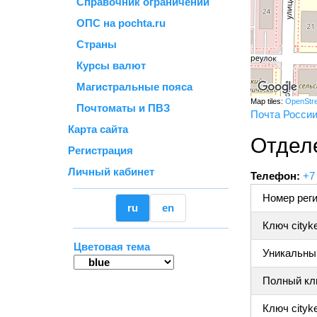
Справочник ограничений
ОПС на pochta.ru
Страны
Курсы валют
Магистральные пояса
Map tiles:
OpenStr
Почтоматы и ПВЗ
Почта Росси
Карта сайта
Отдел
Регистрация
Личный кабинет
Телефон:
+7
Номер реги
ru
en
Ключ cityk
Цветовая тема
Уникальный
Полный клю
Ключ cityke