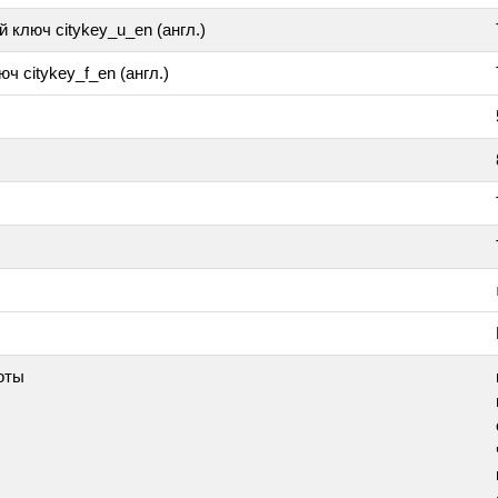
 ключ citykey_u_en (англ.)
ч citykey_f_en (англ.)
оты