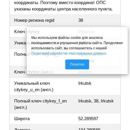
координаты. Поэтому вместо координат ОПС
указаны координаты центра населенного пункта.
Номер региона regid
38
Ключ citykey
Иркутск
Мы используем файлы cookie для анализа
Уникальный ключ citykey_u
Иркутск
посещаемости и улучшения работы сайта. Продолжая
использовать сайт, вы соглашаетесь с нашей
Политикой обработки персональных данных
.
Полный ключ citykey_f
Иркутск, 38,
Иркутск
Понятно
Ключ citykey (англ.)
Irkutsk
Уникальный ключ
Irkutsk
citykey_u_en (англ.)
Полный ключ citykey_f_en
Irkutsk, 38, Irkutsk
(англ.)
Широта
52.289597
Долгота
104.280586