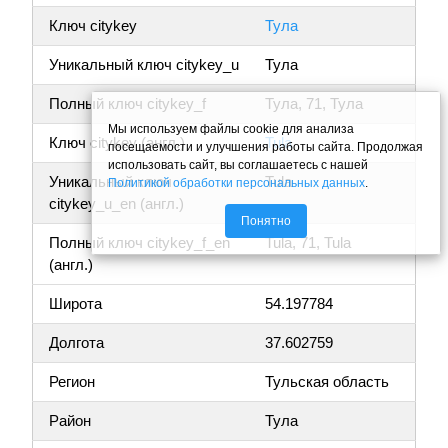
Ключ citykey
Тула
Уникальный ключ citykey_u
Тула
Полный ключ citykey_f
Тула, 71, Тула
Мы используем файлы cookie для анализа
Ключ citykey (англ.)
Tula
посещаемости и улучшения работы сайта. Продолжая
использовать сайт, вы соглашаетесь с нашей
Уникальный ключ
Tula
Политикой обработки персональных данных
.
citykey_u_en (англ.)
Понятно
Полный ключ citykey_f_en
Tula, 71, Tula
(англ.)
Широта
54.197784
Долгота
37.602759
Регион
Тульская область
Район
Тула