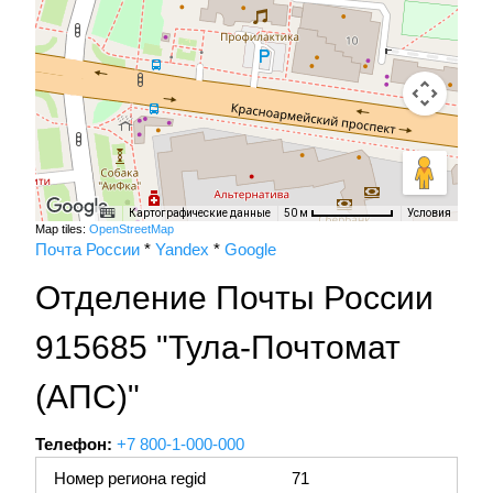
Картографические данные
Условия
50 м
Map tiles:
OpenStreetMap
Почта России
*
Yandex
*
Google
Отделение Почты России
915685 "Тула-Почтомат
(АПС)"
Телефон:
+7 800-1-000-000
Номер региона regid
71