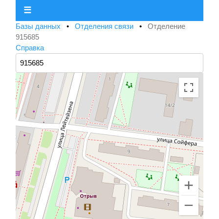
☰
Базы данных
•
Отделения связи
•
Отделение
915685
Справка