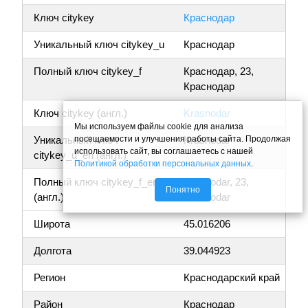
Ключ citykey
Краснодар
Уникальный ключ citykey_u
Краснодар
Полный ключ citykey_f
Краснодар, 23,
Краснодар
Ключ citykey (англ.)
Krasnodar
Мы используем файлы cookie для анализа
посещаемости и улучшения работы сайта. Продолжая
Уникальный ключ
Krasnodar
использовать сайт, вы соглашаетесь с нашей
citykey_u_en (англ.)
Политикой обработки персональных данных
.
Полный ключ citykey_f_en
Krasnodar, 23,
Понятно
(англ.)
Krasnodar
Широта
45.016206
Долгота
39.044923
Регион
Краснодарский край
Район
Краснодар