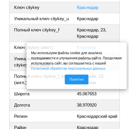
Ключ citykey
Краснодар
Уникальный ключ citykey_u
Краснодар
Полный ключ citykey_f
Краснодар, 23,
Краснодар
Ключ citykey (англ.)
Krasnodar
Мы используем файлы cookie для анализа
посещаемости и улучшения работы сайта. Продолжая
Уникальный ключ
Krasnodar
использовать сайт, вы соглашаетесь с нашей
citykey_u_en (англ.)
Политикой обработки персональных данных
.
Полный ключ citykey_f_en
Krasnodar, 23,
Понятно
(англ.)
Krasnodar
Широта
45.067653
Долгота
38.970920
Регион
Краснодарский край
Район
Краснодар