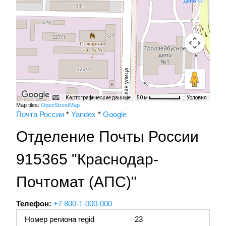
Картографические данные
Условия
50 м
Map tiles:
OpenStreetMap
Почта России
*
Yandex
*
Google
Отделение Почты России
915365 "Краснодар-
Почтомат (АПС)"
Телефон:
+7 800-1-000-000
Номер региона regid
23