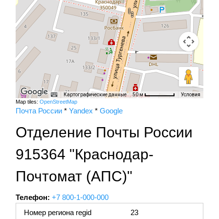
Картографические данные
Условия
50 м
Map tiles:
OpenStreetMap
Почта России
*
Yandex
*
Google
Отделение Почты России
915364 "Краснодар-
Почтомат (АПС)"
Телефон:
+7 800-1-000-000
Номер региона regid
23