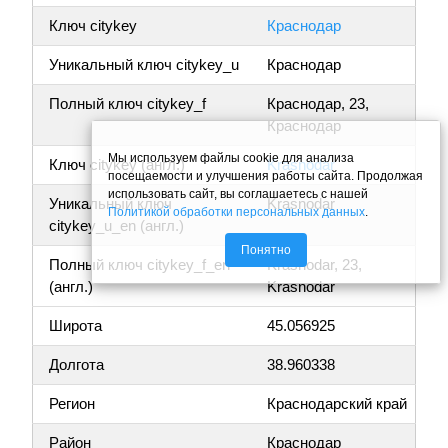
Ключ citykey
Краснодар
Уникальный ключ citykey_u
Краснодар
Полный ключ citykey_f
Краснодар, 23,
Краснодар
Мы используем файлы cookie для анализа
Ключ citykey (англ.)
Krasnodar
посещаемости и улучшения работы сайта. Продолжая
использовать сайт, вы соглашаетесь с нашей
Уникальный ключ
Krasnodar
Политикой обработки персональных данных
.
citykey_u_en (англ.)
Понятно
Полный ключ citykey_f_en
Krasnodar, 23,
(англ.)
Krasnodar
Широта
45.056925
Долгота
38.960338
Регион
Краснодарский край
Район
Краснодар