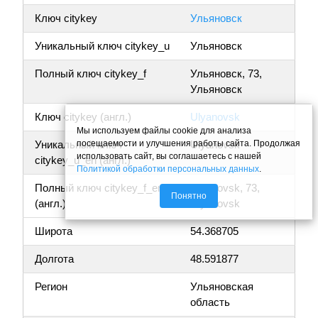
Ключ citykey
Ульяновск
Уникальный ключ citykey_u
Ульяновск
Полный ключ citykey_f
Ульяновск, 73,
Ульяновск
Ключ citykey (англ.)
Ulyanovsk
Мы используем файлы cookie для анализа
посещаемости и улучшения работы сайта. Продолжая
Уникальный ключ
Ulyanovsk
использовать сайт, вы соглашаетесь с нашей
citykey_u_en (англ.)
Политикой обработки персональных данных
.
Полный ключ citykey_f_en
Ulyanovsk, 73,
Понятно
(англ.)
Ulyanovsk
Широта
54.368705
Долгота
48.591877
Регион
Ульяновская
область