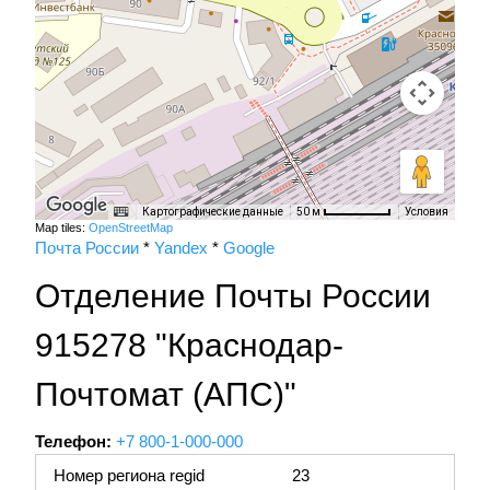
Картографические данные
Условия
50 м
Map tiles:
OpenStreetMap
Почта России
*
Yandex
*
Google
Отделение Почты России
915278 "Краснодар-
Почтомат (АПС)"
Телефон:
+7 800-1-000-000
Номер региона regid
23