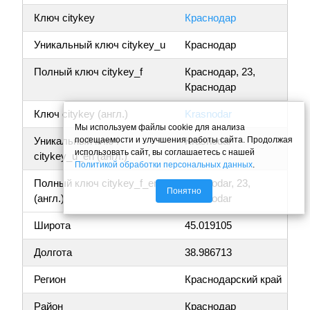
Ключ citykey
Краснодар
Уникальный ключ citykey_u
Краснодар
Полный ключ citykey_f
Краснодар, 23,
Краснодар
Ключ citykey (англ.)
Krasnodar
Мы используем файлы cookie для анализа
посещаемости и улучшения работы сайта. Продолжая
Уникальный ключ
Krasnodar
использовать сайт, вы соглашаетесь с нашей
citykey_u_en (англ.)
Политикой обработки персональных данных
.
Полный ключ citykey_f_en
Krasnodar, 23,
Понятно
(англ.)
Krasnodar
Широта
45.019105
Долгота
38.986713
Регион
Краснодарский край
Район
Краснодар