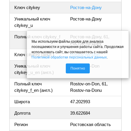
Ключ citykey
Ростов-на-Дону
Уникальный ключ
Ростов-на-Дону
citykey_u
Полный ключ citykey_f
Ростов-на-Дону, 61,
Мы используем файлы cookie для анализа
Ростов-на-Дону
посещаемости и улучшения работы сайта. Продолжая
использовать сайт, вы соглашаетесь с нашей
Ключ citykey (англ.)
Rostov-on-Don
Политикой обработки персональных данных
.
Уникальный ключ
Rostov-on-Don
Понятно
citykey_u_en (англ.)
Полный ключ
Rostov-on-Don, 61,
citykey_f_en (англ.)
Rostov-na-Donu
Широта
47.202993
Долгота
39.622684
Регион
Ростовская область