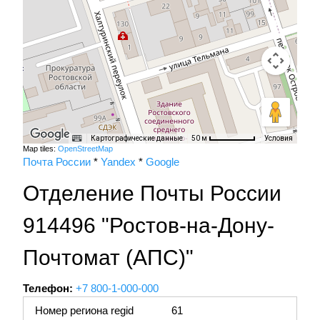
Картографические данные
Условия
50 м
Map tiles:
OpenStreetMap
Почта России
*
Yandex
*
Google
Отделение Почты России
914496 "Ростов-на-Дону-
Почтомат (АПС)"
Телефон:
+7 800-1-000-000
Номер региона regid
61