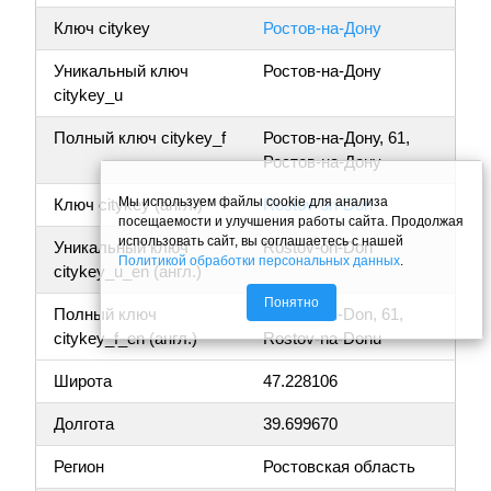
Ключ citykey
Ростов-на-Дону
Уникальный ключ
Ростов-на-Дону
citykey_u
Полный ключ citykey_f
Ростов-на-Дону, 61,
Ростов-на-Дону
Мы используем файлы cookie для анализа
Ключ citykey (англ.)
Rostov-on-Don
посещаемости и улучшения работы сайта. Продолжая
использовать сайт, вы соглашаетесь с нашей
Уникальный ключ
Rostov-on-Don
Политикой обработки персональных данных
.
citykey_u_en (англ.)
Понятно
Полный ключ
Rostov-on-Don, 61,
citykey_f_en (англ.)
Rostov-na-Donu
Широта
47.228106
Долгота
39.699670
Регион
Ростовская область