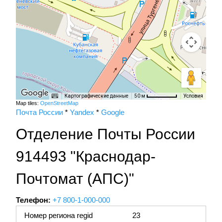
Картографические данные
Условия
50 м
Map tiles:
OpenStreetMap
Почта России
*
Yandex
*
Google
Отделение Почты России
914493 "Краснодар-
Почтомат (АПС)"
Телефон:
+7 800-1-000-000
Номер региона regid
23