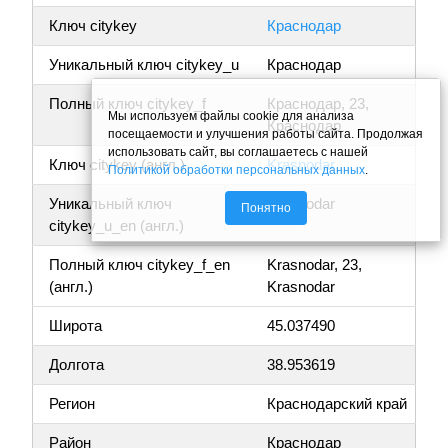
Ключ citykey
Краснодар
Уникальный ключ citykey_u
Краснодар
Полный ключ citykey_f
Краснодар, 23,
Мы используем файлы cookie для анализа
Краснодар
посещаемости и улучшения работы сайта. Продолжая
использовать сайт, вы соглашаетесь с нашей
Ключ citykey (англ.)
Krasnodar
Политикой обработки персональных данных
.
Уникальный ключ
Krasnodar
Понятно
citykey_u_en (англ.)
Полный ключ citykey_f_en
Krasnodar, 23,
(англ.)
Krasnodar
Широта
45.037490
Долгота
38.953619
Регион
Краснодарский край
Район
Краснодар