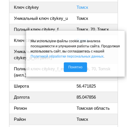
Ключ citykey
Томск
Уникальный ключ citykey_u
Томск
Полный ключ citykey_f
Томск, 70, Томск
Ключ citykey (англ.)
Tomsk
Мы используем файлы cookie для анализа
посещаемости и улучшения работы сайта. Продолжая
Уникальный ключ
Tomsk
использовать сайт, вы соглашаетесь с нашей
Политикой обработки персональных данных
.
citykey_u_en (англ.)
Понятно
Полный ключ citykey_f_en
Tomsk, 70, Tomsk
(англ.)
Широта
56.471825
Долгота
85.047856
Регион
Томская область
Район
Томск